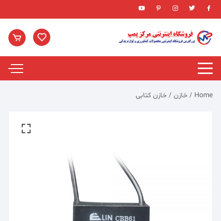
Ski
t
conten
Home
/
خازن
/ خازن کتابی