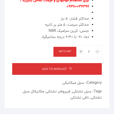
برای استعلام موجودی و قیمت تماس بگیرید !
۰۹۳۸۰۰۳۶۳۶۶
حداکثر فشار: ۵ بار
حداکثر سرعت: ۵ متر بر ثانیه
جنس: کربن سرامیک NBR
دما: ۲۰- تا ۱۴۰+ درجه سانتی‎گراد
مکانیکال
ADD TO CART
سیل
تشتکی
quantity
ADD TO WISHLIST
Category:
سیل میکانیکی
Tags:
سیل تشتکی
,
فیبروفنر تشتکی
,
مکانیکال سیل
تشتکی
,
نافی تشتکی