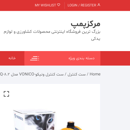
Ski
MY WISHLIST
LOGIN / REGISTER
t
conten
مرکزپمپ
بزرگ ترین فروشگاه اینترنتی محصولات کشاورزی و لوازم
یدکی
دسته بندی ویژه
خانه
Home
/
ست کنترل
/ ست کنترل ونیکو-VONICO مدل SQ-8.2