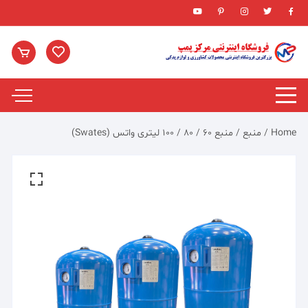
Ski
t
conten
Home
/
منبع
/ منبع ۶۰ / ۸۰ / ۱۰۰ لیتری واتس (Swates)