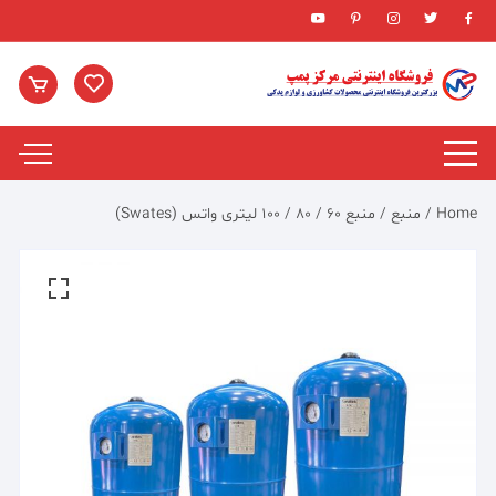
Ski
t
conten
Home
/
منبع
/ منبع ۶۰ / ۸۰ / ۱۰۰ لیتری واتس (Swates)