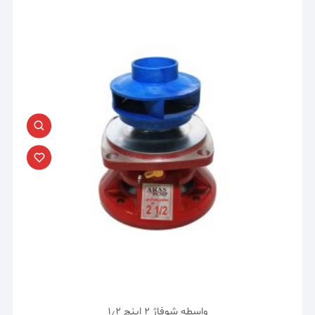
واسطه شوفاژ ۲ اینچ ۱٫۲