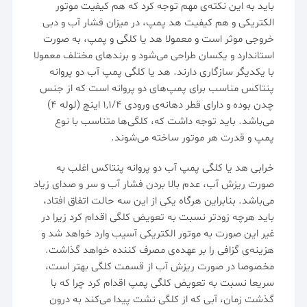
باید به این نکته‌ی مهم توجه کرد که هم کیفیت
موتور
الکتریکی
و هم کیفیت هد پمپ، در میزان فشار آب و دبی
خروجی موثر است و معمولا هد یا کلگی و پمپ، به صورت
استاندارد و یکسان طراحی می‌شود و برندهای مختلف معمولا
با یکدیگر سازگاری دارند. هد یا کلگی پمپ آب دو پروانه
پنتاکس مناسب برای پمپ‌های دو پروانه است که از جنس
چدن بوده و دارای قطر دهانه‌ی ورودی ۱,۱/۴ اینچ (لوله ۴)
می‌باشد. باید توجه داشت که، کلگی‌ها متناسب با نوع
پمپ و قدرت هر موتور ساخته می‌شوند.
خرابی هد یا
کلگی
پمپ آب دو پروانه پنتاکس اغلب به
صورت ریزش آب، عدم بالا بردن فشار آب و سر و صدای زیاد
می‌باشد. بنابراین هرگاه یکی از این سه حالت اتفاق افتاد،
باید هرچه زودتر نسبت به تعویض کلگی اقدام کرد زیرا در
غیر این صورت به موتور الکتریکی آسیب وارد خواهد شد و
هزینه‌ی گزافی را بر عهده‌ی مصرف کننده خواهد گذاشت.
مخصوصا در صورت ریزش آب از قسمت کلگی بهتر است،
سریعا نسبت به تعویض کلگی پمپ اقدام کرد چرا که با
گذشت زمان، آبی که از کلگی نشت پیدا می‌کند به درون