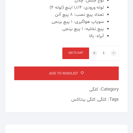
نوع جنس: چدن
لوله ورودی: ۱,۱/۴ اینچ (لوله ۴)
تعداد پیچ نصب: ۸ پیچ آلن
سوپاپ هواگیری: ۱ پیچ برنجی
پیچ تخلیه: ۱ پیچ برنجی
آبراه: بالا
کلگی
ADD TO CART
پمپ
آب
دو
ADD TO WISHLIST
پروانه
پنتاکس
Category:
کلگی
quantity
Tags:
کلگی
,
کلگی پنتاکس